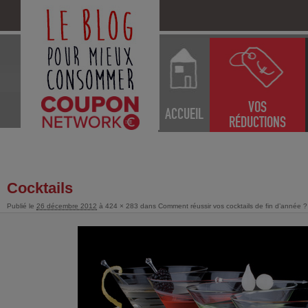
VOS
ACCUEIL
RÉDUCTIONS
Cocktails
Publié le
26 décembre 2012
à
424 × 283
dans
Comment réussir vos cocktails de fin d’année ?