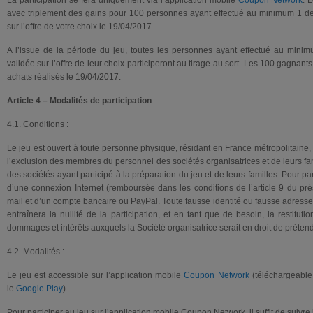
La participation se fera uniquement via l’application mobile
Coupon Network
. 
avec triplement des gains pour 100 personnes ayant effectué au minimum 1 
sur l’offre de votre choix le 19/04/2017.
A l’issue de la période du jeu, toutes les personnes ayant effectué au mi
validée sur l’offre de leur choix participeront au tirage au sort. Les 100 gagnant
achats réalisés le 19/04/2017.
Article 4 – Modalités de participation
4.1. Conditions :
Le jeu est ouvert à toute personne physique, résidant en France métropolitain
l’exclusion des membres du personnel des sociétés organisatrices et de leurs fa
des sociétés ayant participé à la préparation du jeu et de leurs familles. Pour part
d’une connexion Internet (remboursée dans les conditions de l’article 9 du pr
mail et d’un compte bancaire ou PayPal. Toute fausse identité ou fausse adresse
entraînera la nullité de la participation, et en tant que de besoin, la restitut
dommages et intérêts auxquels la Société organisatrice serait en droit de prétend
4.2. Modalités :
Le jeu est accessible sur l’application mobile
Coupon Network
(téléchargeable 
le
Google Play
).
Pour participer au jeu sur l’application mobile Coupon Network, il suffit de suivre