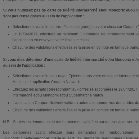
Si vous n’utilisez pas de carte de fidélité Intermarché et/ou Monoprix et/ou
sont pas renseignées au sein de l’application :
Sélectionnez vos offres dans l’/ les enseigne(s) de votre choix sur Coupon
Le 19/04/2017, effectuez au minimum 1 demande de remboursement valid
l’application en envoyant votre ticket de caisse.
Chacune des validations effectuées sera prise en compte en tant que partic
Si vous êtes détenteur d’une carte de fidélité Intermarché et/ou Monoprix e
au sein de l’application :
Sélectionnez vos offres du rayon Epicerie dans votre enseigne Intermarch
Match sur l’application Coupon Network.
Effectuez les achats correspondant aux offres sélectionnées le 19/04/2017, e
Intermarché et/ou Monoprix et/ou Supermarché Match
L’application Coupon Network validera automatiquement vos demandes d
Chacune des validations effectuées sera prise en compte en tant que partici
N.B. : Seules les demandes de remboursement validées par nos services seront 
Les personnes ayant effectué leurs demandes de remboursement s
19/04/2017 participeront au tirage au sort. 100 gagnants verront leurs gains d