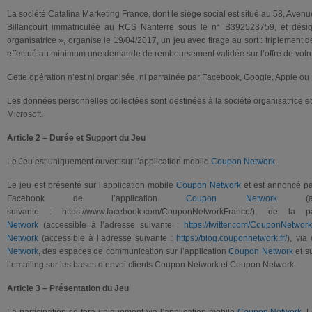
La société Catalina Marketing France, dont le siège social est situé au 58, Ave
Billancourt immatriculée au RCS Nanterre sous le n° B392523759, et dési
organisatrice », organise le 19/04/2017, un jeu avec tirage au sort : triplemen
effectué au minimum une demande de remboursement validée sur l’offre de votre
Cette opération n’est ni organisée, ni parrainée par Facebook, Google, Apple ou 
Les données personnelles collectées sont destinées à la société organisatrice 
Microsoft.
Article 2 – Durée et Support du Jeu
Le Jeu est uniquement ouvert sur l’application mobile
Coupon Network
.
Le jeu est présenté sur l’application mobile
Coupon Network
et est annoncé pa
Facebook de l’application
Coupon Network
(acc
suivante : https://www.facebook.com/CouponNetworkFrance/), de l
Network
(accessible à l’adresse suivante :
https://twitter.com/CouponNetwor
Network
(accessible à l’adresse suivante :
https://blog.couponnetwork.fr/
), via
Network
, des espaces de communication sur l’application
Coupon Network
et su
l’emailing sur les bases d’envoi clients Coupon Network et Coupon Network.
Article 3 – Présentation du Jeu