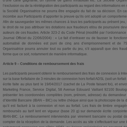
d’une carte gagnante, un rythme de gains inhabituel etc. La Société Organis
l’exclusion ou de la réintégration des participants au regard des informations en
la Société Organisatrice ne pourra être engagée du fait de sa décision. En ca
incombe aux Participants d’apporter la preuve qu’ils ont adopté un comportem
Afin de sauvegarder les mêmes chances à tous les participants au présent jeu, 
le droit de ne pas attribuer les dotations aux fraudeurs et/ou de poursuivre dev
auteurs de ces fraudes. Article 323-2 du Code Pénal (modifié par l’ordonnance
Journal Officiel du 22/06/2004) : « Le fait d’entraver ou de fausser le foncti
automatisé de données est puni de cinq ans d’emprisonnement et de 7
Organisatrice pourra annuler tout ou partie du jeu, s’il apparaît que des fra
forme que ce soit, notamment de manière informatique.
Article 9 – Conditions de remboursement des frais
Les participants peuvent obtenir le remboursement des frais de connexion à Inter
sur la base forfaitaire de 3 minutes de connexion hors forfait ADSL (soit un forfa
écrite faite au plus tard le 19/04/2017 (cachet de La Poste faisant foi), et env
Marketing France, Service Digital, 58 Avenue Edouard Vaillant 92100 Boulo
présenter les coordonnées complètes (nom, prénom, adresse) du demandeur
d’Identité Bancaire (IBAN – BIC) ou lettre chèque ainsi que la photocopie de la
qu’il est facturé à la connexion et non au forfait. Les frais de timbre enga
remboursés au tarif lent en vigueur (base 20 g) sur demande écrite conjointe
IBAN-BIC. Le remboursement interviendra par virement bancaire ou postal d
compter de la réception de la demande. Les accès au site s’effectuant sur une ba