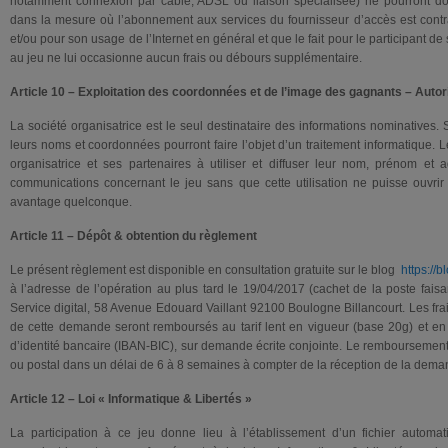
notamment connexion par câble, ADSL ou liaison spécialisée) ne pourront d
dans la mesure où l’abonnement aux services du fournisseur d’accès est contra
et/ou pour son usage de l’Internet en général et que le fait pour le participant de 
au jeu ne lui occasionne aucun frais ou débours supplémentaire.
Article 10 – Exploitation des coordonnées et de l’image des gagnants – Autor
La société organisatrice est le seul destinataire des informations nominatives. S
leurs noms et coordonnées pourront faire l’objet d’un traitement informatique. Le
organisatrice et ses partenaires à utiliser et diffuser leur nom, prénom et a
communications concernant le jeu sans que cette utilisation ne puisse ouvri
avantage quelconque.
Article 11 – Dépôt & obtention du règlement
Le présent règlement est disponible en consultation gratuite sur le blog
https://
à l’adresse de l’opération au plus tard le 19/04/2017 (cachet de la poste faisa
Service digital, 58 Avenue Edouard Vaillant 92100 Boulogne Billancourt. Les fr
de cette demande seront remboursés au tarif lent en vigueur (base 20g) et en 
d’identité bancaire (IBAN-BIC), sur demande écrite conjointe. Le remboursement
ou postal dans un délai de 6 à 8 semaines à compter de la réception de la dema
Article 12 – Loi « Informatique & Libertés »
La participation à ce jeu donne lieu à l’établissement d’un fichier automa