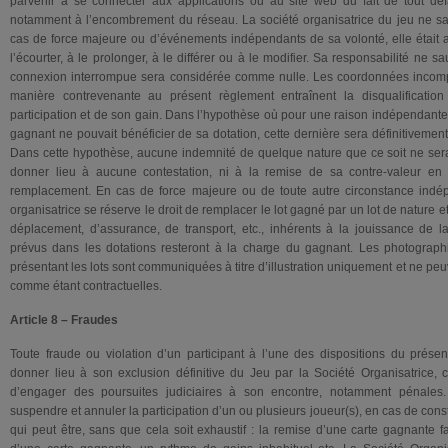
parvenir à se connecter aux applications ou au site web du fait de tout dé
notamment à l’encombrement du réseau. La société organisatrice du jeu ne sau
cas de force majeure ou d’événements indépendants de sa volonté, elle était 
l’écourter, à le prolonger, à le différer ou à le modifier. Sa responsabilité ne s
connexion interrompue sera considérée comme nulle. Les coordonnées incomplè
manière contrevenante au présent règlement entraînent la disqualification
participation et de son gain. Dans l’hypothèse où pour une raison indépendante 
gagnant ne pouvait bénéficier de sa dotation, cette dernière sera définitivemen
Dans cette hypothèse, aucune indemnité de quelque nature que ce soit ne ser
donner lieu à aucune contestation, ni à la remise de sa contre-valeur en
remplacement. En cas de force majeure ou de toute autre circonstance indép
organisatrice se réserve le droit de remplacer le lot gagné par un lot de nature e
déplacement, d’assurance, de transport, etc., inhérents à la jouissance de 
prévus dans les dotations resteront à la charge du gagnant. Les photograph
présentant les lots sont communiquées à titre d’illustration uniquement et ne p
comme étant contractuelles.
Article 8 – Fraudes
Toute fraude ou violation d’un participant à l’une des dispositions du prése
donner lieu à son exclusion définitive du Jeu par la Société Organisatrice, c
d’engager des poursuites judiciaires à son encontre, notamment pénales.
suspendre et annuler la participation d’un ou plusieurs joueur(s), en cas de co
qui peut être, sans que cela soit exhaustif : la remise d’une carte gagnante f