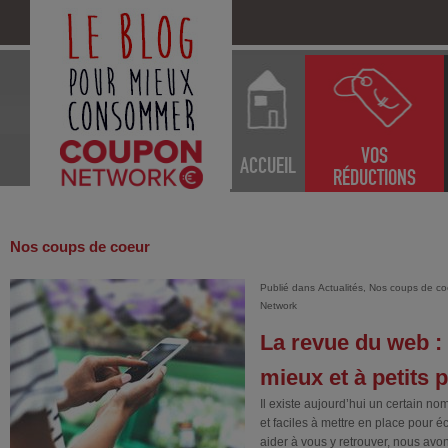
VOS
ACCUEIL
RÉDUCTIONS
Nos coups de coeur
Publié dans
Actualités
,
Nos coups de co
Network
La revue du web
mieux et à petits p
Il existe aujourd’hui un certain no
et faciles à mettre en place pour 
aider à vous y retrouver, nous avo