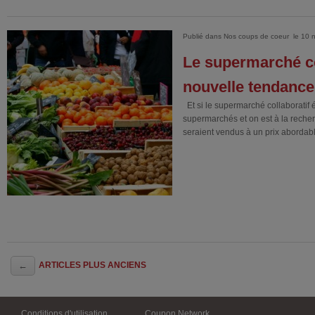
Publié dans
Nos coups de coeur
le 10 
Le supermarché co
nouvelle tendance
Et si le supermarché collaboratif é
supermarchés et on est à la recher
seraient vendus à un prix abordable
Navigation des articles
←
ARTICLES PLUS ANCIENS
Conditions d'utilisation
Coupon Network