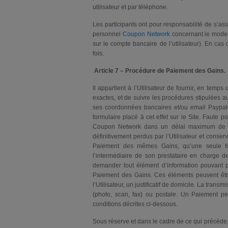
utilisateur et par téléphone.
Les participants ont pour responsabilité de s’as
personnel
Coupon Network
concernant le mode
sur le compte bancaire de l’utilisateur). En cas
fois.
Article 7 – Procédure de Paiement des Gains.
Il appartient à l’Utilisateur de fournir, en temp
exactes, et de suivre les procédures stipulées a
ses coordonnées bancaires et/ou email Paypal® 
formulaire placé à cet effet sur le Site. Faute po
Coupon Network dans un délai maximum de qui
définitivement perdus par l’Utilisateur et conse
Paiement des mêmes Gains, qu’une seule foi
l’intermédiaire de son prestataire en charge d
demander tout élément d’information pouvant per
Paiement des Gains. Ces éléments peuvent être
l’Utilisateur, un justificatif de domicile. La tr
(photo, scan, fax) ou postale. Un Paiement peu
conditions décrites ci-dessous.
Sous réserve et dans le cadre de ce qui précède