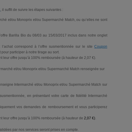
k
, il suffit de suivre les étapes suivantes :
rmarché et/ou Monoprix et/ou Supermarché Match, ou qu’elles ne sont
’offre Barilla Bio du 08/03 au 15/03/2017 inclus dans notre onglet
 l’achat correspond à l’offre susmentionnée sur le site
Coupon
ur participer à notre tirage au sort.
ront leur offre jusqu’à 100% remboursée (à hauteur de 2,07 €).
Intermarché et/ou Monoprix et/ou Supermarché Match renseignée sur
e enseigne Intermarché et/ou Monoprix et/ou Supermarché Match sur
 susmentionnée, en présentant votre carte de fidélité Intermarché
tiquement vos demandes de remboursement et vous participerez
ront leur offre jusqu’à 100% remboursée (à hauteur de
2,07 €)
.
lidées par nos services seront prises en compte.