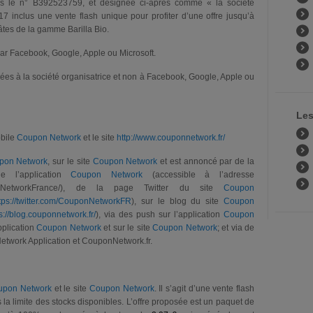
us le n° B392523759, et désignée ci-après comme « la société
7 inclus une vente flash unique pour profiter d’une offre jusqu’à
tes de la gamme Barilla Bio.
 par Facebook, Google, Apple ou Microsoft.
ées à la société organisatrice et non à Facebook, Google, Apple ou
Les
obile
Coupon Network
et le site
http://www.couponnetwork.fr/
pon Network
, sur le site
Coupon Network
et est annoncé par de la
e l’application
Coupon Network
(accessible à l’adresse
uponNetworkFrance/), de la page Twitter du site
Coupon
tps://twitter.com/CouponNetworkFR
), sur le blog du site
Coupon
s://blog.couponnetwork.fr/
), via des push sur l’application
Coupon
pplication
Coupon Network
et sur le site
Coupon Network
; et via de
Network Application et CouponNetwork.fr.
upon Network
et le site
Coupon Network
. Il s’agit d’une vente flash
la limite des stocks disponibles. L’offre proposée est un paquet de