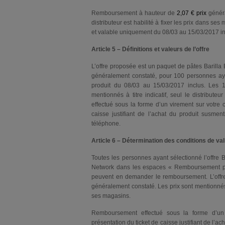
Remboursement à hauteur de
2,07 € prix
généra
distributeur est habilité à fixer les prix dans s
et valable uniquement du 08/03 au 15/03/2017 inc
Article 5 – Définitions et valeurs de l’offre
L’offre proposée est un paquet de pâtes Barilla 
généralement constaté, pour 100 personnes a
produit du 08/03 au 15/03/2017 inclus. Les 1
mentionnés à titre indicatif, seul le distribut
effectué sous la forme d’un virement sur votre
caisse justifiant de l’achat du produit susmen
téléphone.
Article 6 – Détermination des conditions de valid
Toutes les personnes ayant sélectionné l’offre Ba
Network dans les espaces « Remboursement par
peuvent en demander le remboursement. L’offre
généralement constaté. Les prix sont mentionnés à t
ses magasins.
Remboursement effectué sous la forme d’un
présentation du ticket de caisse justifiant de l’