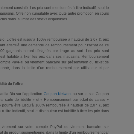
lement constaté. Les prix sont mentionnés à titre indicatif, seul le
es magasins. Offre non cumulable avec toute autre promotion en cours
lus dans la limite des stocks disponibles.
Bio. L’offre est jusqu’à 100% remboursée à hauteur de 2,07 €, prix
yant effectué une demande de remboursement pour l’achat de ce
00 gagnants seront désignés par tirage au sort. Les prix sont
eur est habilité à fixer les prix dans ses magasins. Remboursement
 compte PayPal ou virement bancaire sur présentation du ticket de
tionné, dans la limite d’un remboursement par utilisateur et par
ité de l’offre
rilla Bio sur l’application
Coupon Network
ou sur le site Coupon
 carte de fidélité » et « Remboursement par ticket de caisse »
 pourra être jusqu’à 100% remboursée à hauteur de 2,07 €, prix
itre indicatif, seul le distributeur est habilité à fixer les prix dans
 virement sur votre compte PayPal ou virement bancaire sur
achat du produit susmentionné, dans la limite d’un remboursement par