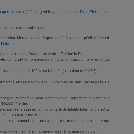
oupon Network
(téléchargeable gratuitement sur l’
App Store
et sur
e suivre les étapes suivantes :
rmarché et/ou Monoprix et/ou Supermarché Match, ou qu’elles ne sont
 Network
:
sur l’application Coupon Network l’offre Barilla Bio.
votre demande de remboursement pour participer à notre tirage au
ront leur offre jusqu’à 100% remboursée (à hauteur de 2,07 €).
 Intermarché et/ou Monoprix et/ou Supermarché Match renseignée au
e enseigne Intermarché et/ou Monoprix et/ou Supermarché Match sur
15/03/2017 inclus.
électionnée, en présentant votre carte de fidélité Intermarché et/ou
3 au 15/03/2017 inclus.
ra automatiquement vos demandes de remboursement et vous
ront leur offre jusqu’à 100% remboursée (à hauteur de 2,07 €).