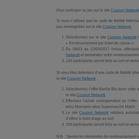
Pour participer au jeu sur le site
Coupon Networ
Si vous n’utilisez pas de carte de fidélité Inte
pas renseignées sur le site
Coupon Network
:
Sélectionnez sur le site
Coupon Network
l
« Remboursement par ticket de caisse ».
Du 08/03 au 15/03/2017 inclus, effectuez
Network
et demandez votre remboursement po
100 participants seront tirés au sort et ver
Si vous êtes détenteur d’une carte de fidélité 
le site
Coupon Network
:
Sélectionnez l’offre Barilla Bio dans votr
le site
Coupon Network
.
Effectuez l’achat correspondant au l’offre
et/ou Monoprix et/ou Supermarché Match
Le site
Coupon Network
validera automa
d’office à notre tirage au sort.
100 participants seront tirés au sort et ver
N.B. : Seules les demandes de remboursement va