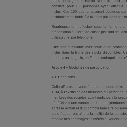
pâtes de la gamme Barilla Bio. L’offre est 
constaté, pour 100 personnes ayant effectué
inclus. Ces 100 gagnants seront désignés par ti
distributeur est habilité à fixer les prix dans ses 
Remboursement effectué sous la forme d’un
présentation du ticket de caisse justifiant de l’
utilisateur et par téléphone.
Offre non cumulable avec toute autre promoti
inclus dans la limite des stocks disponibles. C
produits en magasin, en France métropolitaine (C
Article 4 – Modalités de participation
4.1. Conditions :
Cette offre est ouverte à toute personne physi
TOM, à l’exclusion des membres du personnel des
membres des sociétés ayant participé à la préparat
bénéficier d’une connexion Internet (remboursé
adresse e-mail et d’un compte bancaire ou PayP
toute fraude, entraînera la nullité de la partici
réserve des dommages et intérêts auxquels la Soci