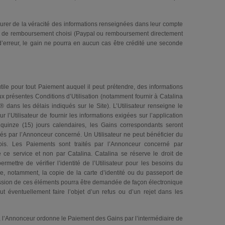
surer de la véracité des informations renseignées dans leur compte
 de remboursement choisi (Paypal ou remboursement directement
 d’erreur, le gain ne pourra en aucun cas être crédité une seconde
s utile pour tout Paiement auquel il peut prétendre, des informations
ux présentes Conditions d’Utilisation (notamment fournir à Catalina
dans les délais indiqués sur le Site). L’Utilisateur renseigne le
ur l’Utilisateur de fournir les informations exigées sur l’application
nze (15) jours calendaires, les Gains correspondants seront
rvés par l’Annonceur concerné. Un Utilisateur ne peut bénéficier du
s. Les Paiements sont traités par l’Annonceur concerné par
e ce service et non par Catalina. Catalina se réserve le droit de
mettre de vérifier l’identité de l’Utilisateur pour les besoins du
, notamment, la copie de la carte d’identité ou du passeport de
ansmission de ces éléments pourra être demandée de façon électronique
t éventuellement faire l’objet d’un refus ou d’un rejet dans les
, l’Annonceur ordonne le Paiement des Gains par l’intermédiaire de