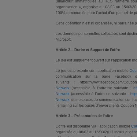
Billancourt immatriculée au RCS Nanterre so
organisatrice », organise du 08/03 au 15/03/201
100% remboursée pour l’achat d’un paquet de pâ
Cette opération n’est ni organisée, ni parrainée
Les données personnelles collectées sont destin
Microsoft.
Article 2 – Durée et Support de l’offre
Le jeu est uniquement ouvert sur l’application m
Le jeu est présenté sur l’application mobile
Cou
communication sur la page Facebook d
suivante : https://www.facebook.com/Co
Network
(accessible à l’adresse suivante :
ht
Network
(accessible à l’adresse suivante :
http
Network
, des espaces de communication sur l’a
l’emailing sur les bases d’envoi clients Coupon 
Article 3 – Présentation de l’offre
L’offre est disponible via l’application mobile
Co
organisée du 08/03 au 15/03/2017 inclus et dans 