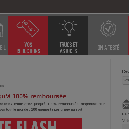
VOS
TRUCS ET
EIL
ON A TESTÉ
RÉDUCTIONS
ASTUCES
Rec
ork
usqu’à 100% remboursée
éficiez d’une offre jusqu’à 100% remboursée, disponible sur
our tout le monde : 100 gagnants par tirage au sort !
Rejo
Vot