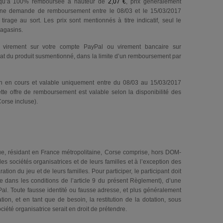
jusqu’à 100% remboursée à hauteur de
2,07 €
, prix généralement
 une demande de remboursement entre le 08/03 et le 15/03/2017
rage au sort. Les prix sont mentionnés à titre indicatif, seul le
magasins.
 virement sur votre compte PayPal ou virement bancaire sur
achat du produit susmentionné, dans la limite d’un remboursement par
on en cours et valable uniquement entre du 08/03 au 15/03/2017
ette offre de remboursement est valable selon la disponibilité des
orse incluse).
que, résidant en France métropolitaine, Corse comprise, hors DOM-
 sociétés organisatrices et de leurs familles et à l’exception des
ion du jeu et de leurs familles. Pour participer, le participant doit
e dans les conditions de l’article 9 du présent Règlement), d’une
al. Toute fausse identité ou fausse adresse, et plus généralement
pation, et en tant que de besoin, la restitution de la dotation, sous
été organisatrice serait en droit de prétendre.