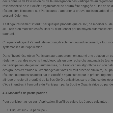
décisionnaire de l’exclusion ou de la réintégration des Participants au regard d
responsabilité de la Société Organisatrice ne pourra être engagée du fait de sa 
réclamation, il incombe aux Participants d’apporter la preuve qu’ils ont adopté
présent règlement.
Il est rigoureusement interdit, par quelque procédé que ce soit, de modifier ou de 
Jeu, afin d’en modifier les résultats ou d’influencer par un moyen automatisé et/
gagnant.
Chaque Participant s’interdit de recourir, directement ou indirectement, à tout m
systématisée de l’Application.
Dans l’hypothèse où un Participant aura apparemment gagné une dotation en co
règlement, par des moyens frauduleux, tels qu’une recherche automatisée (par e
de participation, de gestion automatisée, ou l’emploi d’un algorithme etc.) ou dél
des groupes d’entraide ou d’échanges de votes ou tout procédé similaire), ou p
résultant du processus décrit par la Société Organisatrice par le présent règlemen
attribué et resterait propriété de la Société Organisatrice, sans préjudice des év
d’être intentées à l’encontre du Participant par la Société Organisatrice ou par des
4.3. Modalités de participation :
Pour participer au jeu sur l’Application, il suffit de suivre les étapes suivantes :
Cliquez sur « Je participe »