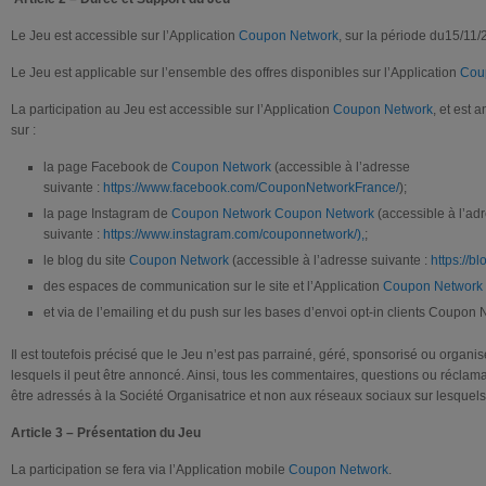
Le Jeu est accessible sur l’Application
Coupon Network
, sur la période du15/11
Le Jeu est applicable sur l’ensemble des offres disponibles sur l’Application
Cou
La participation au Jeu est accessible sur l’Application
Coupon Network
, et est
sur :
la page Facebook de
Coupon Network
(accessible à l’adresse
suivante :
https://www.facebook.com/CouponNetworkFrance/
);
la page Instagram de
Coupon Network
Coupon Network
(accessible à l’ad
suivante :
https://www.instagram.com/couponnetwork/),
;
le blog du site
Coupon Network
(accessible à l’adresse suivante :
https://b
des espaces de communication sur le site et l’Application
Coupon Network
et via de l’emailing et du push sur les bases d’envoi opt-in clients Coupon 
Il est toutefois précisé que le Jeu n’est pas parrainé, géré, sponsorisé ou organi
lesquels il peut être annoncé. Ainsi, tous les commentaires, questions ou réclam
être adressés à la Société Organisatrice et non aux réseaux sociaux sur lesquels
Article 3 – Présentation du Jeu
La participation se fera via l’Application mobile
Coupon Network
.