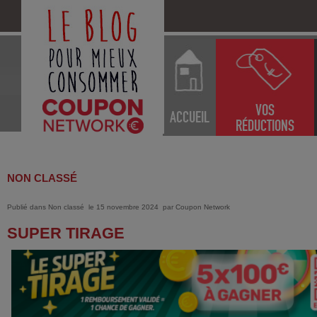
VOS
ACCUEIL
RÉDUCTIONS
NON CLASSÉ
Publié dans
Non classé
le 15 novembre 2024
par
Coupon Network
SUPER TIRAGE