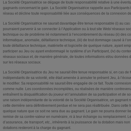
La Société Organisatrice se dégage de toute responsabilité relative à une éventue
gagnants concernant le gain. La Société Organisatrice rappelle aux Participants le
réseau et décline toute responsabilité liée aux conséquences de la connexion de
La Société Organisatrice ne saurait davantage être tenue responsable (i) au cas 
pourraient parvenir à se connecter à l’Application ou à tout site Web/ réseaux soci
technique ou de problème lié notamment à l’encombrement du réseau (ii) des c
informatique, anomalie, défaillance technique, (iii) de tout dommage causé à l’ordi
toute défaillance technique, matérielle et logicielle de quelque nature, ayant emp
participer au Jeu ou ayant endommagé le système d’un Participant, (iv) du conten
réseaux sociaux et, de manière générale, de toutes informations et/ou données di
sur les réseaux sociaux.
La Société Organisatrice du Jeu ne saurait être tenue responsable si, en cas d
indépendants de sa volonté, elle était amenée à annuler le présent Jeu, à l’écourte
le modifier. Sa responsabilité ne saurait être engagée de ce fait. Toute connexi
comme nulle. Les coordonnées incomplètes, ou réalisées de manière contreven
entraînent la disqualification du joueur et l’annulation de sa participation et de 
une raison indépendante de la volonté de la Société Organisatrice, un gagnant ne
cette dernière sera définitivement perdue et ne sera pas réattribuée. Dans cett
quelque nature que ce soit ne sera due au gagnant. Le gain ne pourra donner lie
remise de sa contre-valeur en numéraire, ni à leur échange ou remplacement. Le
d’assurance, de transport, etc., inhérents à la jouissance de la dotation mais n
dotations resteront à la charge du gagnant.