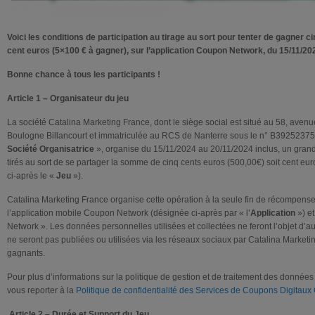
Voici les conditions de participation au tirage au sort pour tenter de gagner c
cent euros (5×100 € à gagner), sur l’application Coupon Network, du 15/11/20
Bonne chance à tous les participants !
Article 1 – Organisateur du jeu
La société Catalina Marketing France, dont le siège social est situé au 58, aven
Boulogne Billancourt et immatriculée au RCS de Nanterre sous le n° B39252375
Société Organisatrice
», organise du 15/11/2024 au 20/11/2024 inclus, un grand
tirés au sort de se partager la somme de cinq cents euros (500,00€) soit cent eu
ci-après le «
Jeu
»).
Catalina Marketing France organise cette opération à la seule fin de récompenser l
l’application mobile Coupon Network (désignée ci-après par « l’
Application
») e
Network ». Les données personnelles utilisées et collectées ne feront l’objet d’au
ne seront pas publiées ou utilisées via les réseaux sociaux par Catalina Marketi
gagnants.
Pour plus d’informations sur la politique de gestion et de traitement des données
vous reporter à la
Politique de confidentialité des Services de Coupons Digitaux
Article 2 – Durée et Support du Jeu