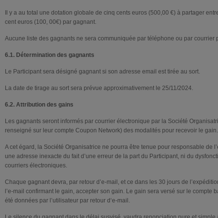
Il y a au total une dotation globale de cinq cents euros (500,00 €) à partager entr
cent euros (100, 00€) par gagnant.
Aucune liste des gagnants ne sera communiquée par téléphone ou par courrier p
6.1. Détermination des gagnants
Le Participant sera désigné gagnant si son adresse email est tirée au sort.
La date de tirage au sort sera prévue approximativement le 25/11/2024.
6.2. Attribution des gains
Les gagnants seront informés par courrier électronique par la Société Organisatri
renseigné sur leur compte Coupon Network) des modalités pour recevoir le gain.
A cet égard, la Société Organisatrice ne pourra être tenue pour responsable de l’
une adresse inexacte du fait d’une erreur de la part du Participant, ni du dysfonc
courriers électroniques.
Chaque gagnant devra, par retour d’e-mail, et ce dans les 30 jours de l’expéditio
l’e-mail confirmant le gain, accepter son gain. Le gain sera versé sur le compte
été données par l’utilisateur par retour d‘e-mail.
Le silence du gagnant dans le délai susvisé, vaudra renonciation pure et simple 