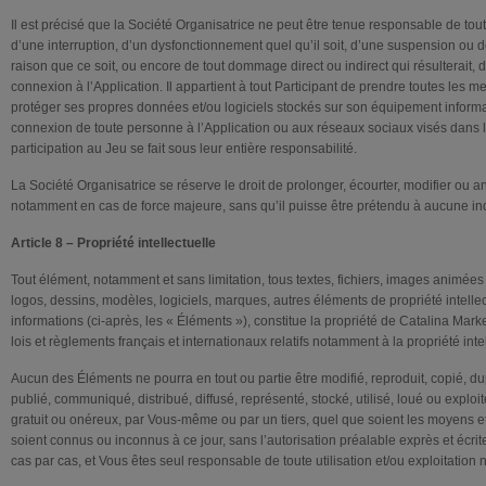
Il est précisé que la Société Organisatrice ne peut être tenue responsable de tou
d’une interruption, d’un dysfonctionnement quel qu’il soit, d’une suspension ou d
raison que ce soit, ou encore de tout dommage direct ou indirect qui résulterait,
connexion à l’Application. Il appartient à tout Participant de prendre toutes les 
protéger ses propres données et/ou logiciels stockés sur son équipement informat
connexion de toute personne à l’Application ou aux réseaux sociaux visés dans l
participation au Jeu se fait sous leur entière responsabilité.
La Société Organisatrice se réserve le droit de prolonger, écourter, modifier ou a
notamment en cas de force majeure, sans qu’il puisse être prétendu à aucune ind
Article 8 – Propriété intellectuelle
Tout élément, notamment et sans limitation, tous textes, fichiers, images animée
logos, dessins, modèles, logiciels, marques, autres éléments de propriété intelle
informations (ci-après, les « Éléments »), constitue la propriété de Catalina Mark
lois et règlements français et internationaux relatifs notamment à la propriété intel
Aucun des Éléments ne pourra en tout ou partie être modifié, reproduit, copié, d
publié, communiqué, distribué, diffusé, représenté, stocké, utilisé, loué ou exploit
gratuit ou onéreux, par Vous-même ou par un tiers, quel que soient les moyens et/o
soient connus ou inconnus à ce jour, sans l’autorisation préalable exprès et écr
cas par cas, et Vous êtes seul responsable de toute utilisation et/ou exploitation 