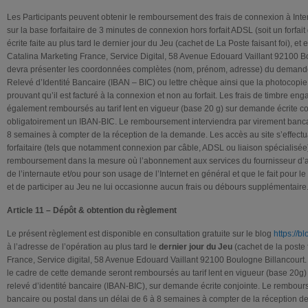
Les Participants peuvent obtenir le remboursement des frais de connexion à Inter
sur la base forfaitaire de 3 minutes de connexion hors forfait ADSL (soit un forfa
écrite faite au plus tard le dernier jour du Jeu (cachet de La Poste faisant foi), et
Catalina Marketing France, Service Digital, 58 Avenue Edouard Vaillant 92100 
devra présenter les coordonnées complètes (nom, prénom, adresse) du demand
Relevé d’Identité Bancaire (IBAN – BIC) ou lettre chèque ainsi que la photocopie
prouvant qu’il est facturé à la connexion et non au forfait. Les frais de timbre e
également remboursés au tarif lent en vigueur (base 20 g) sur demande écrite co
obligatoirement un IBAN-BIC. Le remboursement interviendra par virement bancai
8 semaines à compter de la réception de la demande. Les accès au site s’effectu
forfaitaire (tels que notamment connexion par câble, ADSL ou liaison spécialisé
remboursement dans la mesure où l’abonnement aux services du fournisseur d’a
de l’internaute et/ou pour son usage de l’Internet en général et que le fait pour le
et de participer au Jeu ne lui occasionne aucun frais ou débours supplémentaire
Article 11 – Dépôt & obtention du règlement
Le présent règlement est disponible en consultation gratuite sur le blog
https://b
à l’adresse de l’opération au plus tard le
dernier jour du Jeu
(cachet de la poste 
France, Service digital, 58 Avenue Edouard Vaillant 92100 Boulogne Billancourt.
le cadre de cette demande seront remboursés au tarif lent en vigueur (base 20g) 
relevé d’identité bancaire (IBAN-BIC), sur demande écrite conjointe. Le rembour
bancaire ou postal dans un délai de 6 à 8 semaines à compter de la réception d