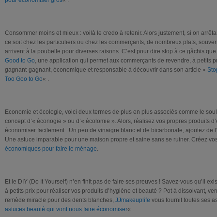
Consommer moins et mieux : voilà le credo à retenir. Alors justement, si on arrêta
ce soit chez les particuliers ou chez les commerçants, de nombreux plats, souv
arrivent à la poubelle pour diverses raisons. C’est pour dire stop à ce gâchis qu
Good to Go
, une application qui permet aux commerçants de revendre, à petits 
gagnant-gagnant, économique et responsable à découvrir dans son article «
Sto
Too Goo to Go
« .
Economie et écologie, voici deux termes de plus en plus associés comme le sou
concept d’« éconogie » ou d’« écolomie ». Alors, réalisez vos propres produits 
économiser facilement. Un peu de vinaigre blanc et de bicarbonate, ajoutez de l’h
Une astuce imparable pour une maison propre et saine sans se ruiner. Créez vo
économiques pour faire le ménage
.
Et le DIY (Do It Yourself) n’en finit pas de faire ses preuves ! Savez-vous qu’il ex
à petits prix pour réaliser vos produits d’hygiène et beauté ? Pot à dissolvant, v
remède miracle pour des dents blanches,
JJmakeuplife
vous fournit toutes ses 
astuces beauté qui vont nous faire économiser
« .