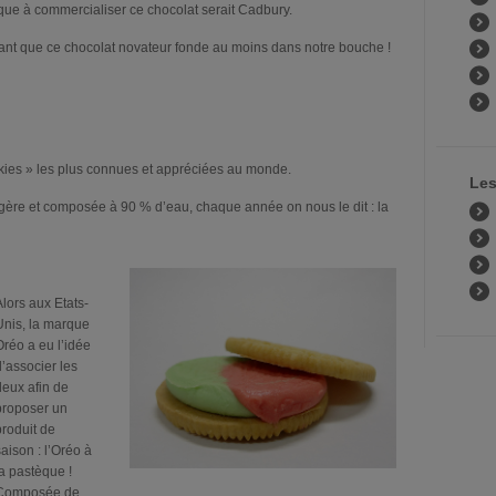
rque à commercialiser ce chocolat serait Cadbury.
ant que ce chocolat novateur fonde au moins dans notre bouche !
kies » les plus connues et appréciées au monde.
Les
légère et composée à 90 % d’eau, chaque année on nous le dit : la
lors aux Etats-
Unis, la marque
réo a eu l’idée
’associer les
deux afin de
proposer un
roduit de
aison : l’Oréo à
a pastèque !
Composée de