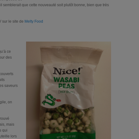
il semblerait que cette nouveauté soit plutôt bonne, bien que très
 sur le site de
Melty Food
qu’à ce
our des
couverts
its
les saveurs
gile, on
trouvé
ais, mais
s qui
teille lors