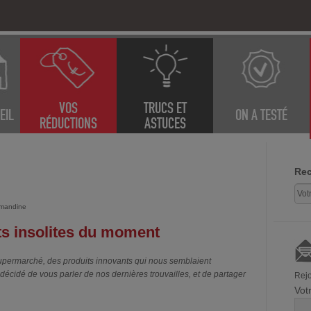
VOS
TRUCS ET
EIL
ON A TESTÉ
RÉDUCTIONS
ASTUCES
Rec
mandine
ts insolites du moment
supermarché, des produits innovants qui nous semblaient
décidé de vous parler de nos dernières trouvailles, et de partager
Rejo
Vot