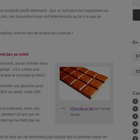
es produits plutôt étonnants. Que ce soit dans les magazines ou
Unis, ces trouvailles nous ont tellement plu qu’on n’a pas pu
pilles vont en voir de toutes les couleurs !
En
ond pas au soleil
E
chocolat, aucun d’entre vous
plage : s’il y a bien une
E
st que le chocolat ça fond !
prendre une glacière pour
féré au soleil, mais côté
Cat
Chocolat au lait
par George
us a entendus, nous, les
Hodan
é pendant 10 ans sur un
ocolat qui ne fond pas au
iori le seul qui ne deviendra pas liquide dès le premier rayon de