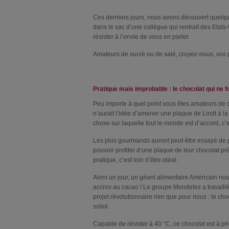
Ces derniers jours, nous avons découvert quelqu
dans le sac d’une collègue qui rentrait des Etats-
résister à l’envie de vous en parler.
Amateurs de sucré ou de salé, croyez-nous, vos pa
Pratique mais improbable : le chocolat qui ne f
Peu importe à quel point vous êtes amateurs de 
n’aurait l’idée d’amener une plaque de Lindt à la 
chose sur laquelle tout le monde est d’accord, c’e
Les plus gourmands auront peut-être essayé de 
pouvoir profiter d’une plaque de leur chocolat pré
pratique, c’est loin d’être idéal.
Alors un jour, un géant alimentaire Américain no
accros au cacao ! Le groupe Mondelez a travaill
projet révolutionnaire rien que pour nous : le ch
soleil.
Capable de résister à 40 °C, ce chocolat est à pr