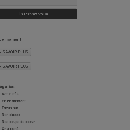
 ce moment
N SAVOIR PLUS
N SAVOIR PLUS
égories
Actualités
En ce moment
Focus sur…
Non classé
Nos coups de coeur
On a testé