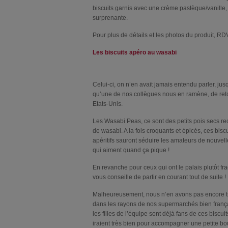
biscuits garnis avec une crème pastèque/vanille, 
surprenante.
Pour plus de détails et les photos du produit, RDV
Les biscuits apéro au wasabi
Celui-ci, on n’en avait jamais entendu parler, jus
qu’une de nos collègues nous en ramène, de ret
Etats-Unis.
Les Wasabi Peas, ce sont des petits pois secs re
de wasabi. A la fois croquants et épicés, ces biscu
apéritifs sauront séduire les amateurs de nouvel
qui aiment quand ça pique !
En revanche pour ceux qui ont le palais plutôt fra
vous conseille de partir en courant tout de suite !
Malheureusement, nous n’en avons pas encore 
dans les rayons de nos supermarchés bien franç
les filles de l’équipe sont déjà fans de ces biscuit
iraient très bien pour accompagner une petite bou