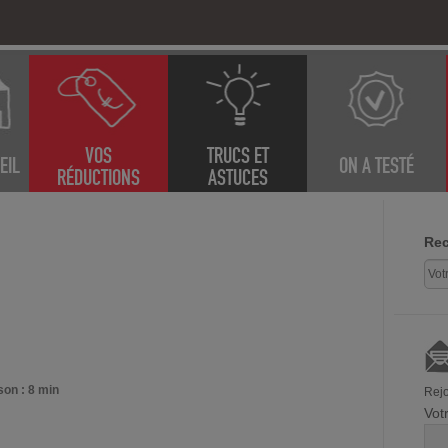
VOS
TRUCS ET
EIL
ON A TESTÉ
RÉDUCTIONS
ASTUCES
Rec
son : 8 min
Rejo
Vot