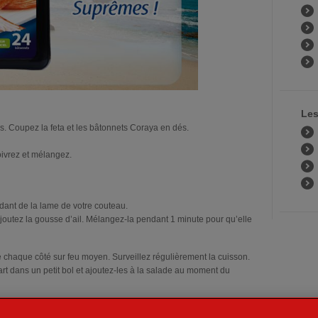
Les
. Coupez la feta et les bâtonnets Coraya en dés.
poivrez et mélangez.
idant de la lame de votre couteau.
 ajoutez la gousse d’ail. Mélangez-la pendant 1 minute pour qu’elle
de chaque côté sur feu moyen. Surveillez régulièrement la cuisson.
art dans un petit bol et ajoutez-les à la salade au moment du
ne recette simple à faire et qui apportera beaucoup de fraîcheur à