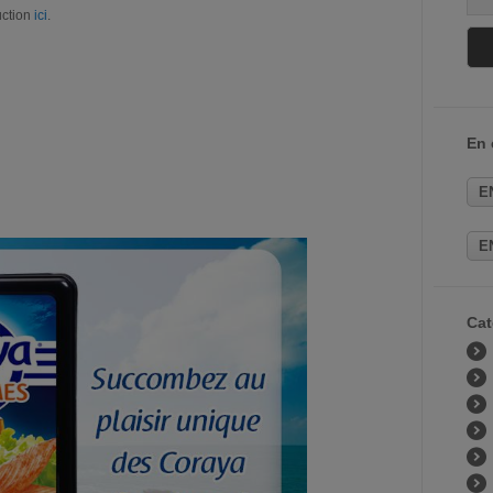
uction
ici
.
En
E
E
Cat