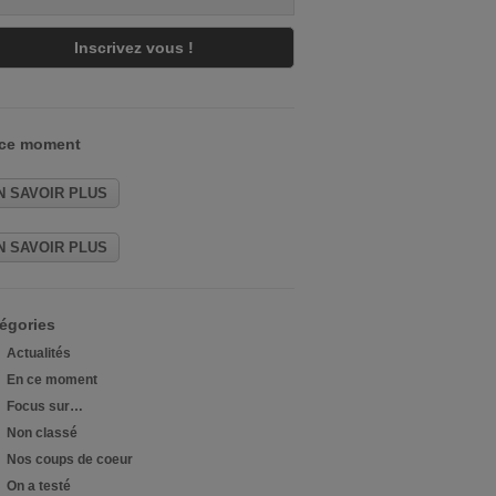
 ce moment
N SAVOIR PLUS
N SAVOIR PLUS
égories
Actualités
En ce moment
Focus sur…
Non classé
Nos coups de coeur
On a testé