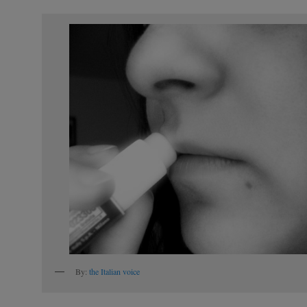
By:
the Italian voice