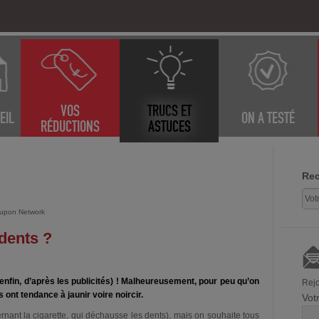
VOS
TRUCS ET
EIL
ON A TESTÉ
RÉDUCTIONS
ASTUCES
Rec
upon Network
dents ?
(enfin, d’après les publicités) ! Malheureusement, pour peu qu’on
Rejo
s ont tendance à jaunir voire noircir.
Vot
ernant la cigarette, qui déchausse les dents), mais on souhaite tous