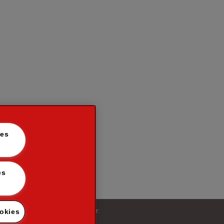
les
iles :
Suivez-nous sur:
okies