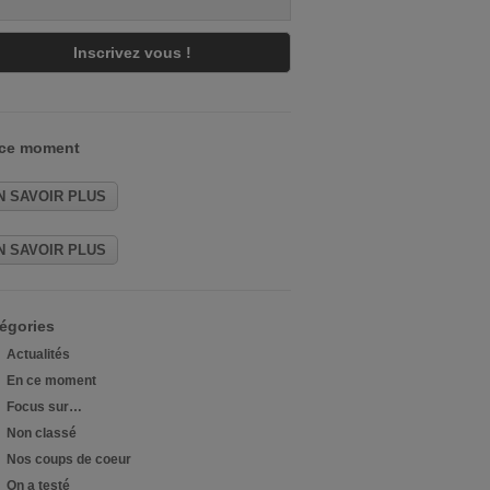
 ce moment
N SAVOIR PLUS
N SAVOIR PLUS
égories
Actualités
En ce moment
Focus sur…
Non classé
Nos coups de coeur
On a testé