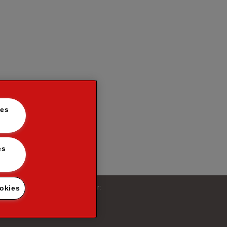
les
iles :
Suivez-nous sur:
okies