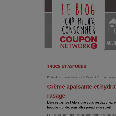
ACCU
TRUCS ET ASTUCES
Publié dans
Trucs et astuces
le 27 juin 2016
par
Coupo
Crème apaisante et hydrat
rasage
L’été est arrivé ! Alors que vous restiez chez v
bout du monde, vous allez prendre du soleil.
Et le soleil, bien que ça soit bon pour la santé, s