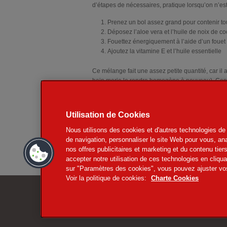
d’étapes de nécessaires, pratique lorsqu’on n’est
Prenez un bol assez grand pour contenir to
Déposez l’aloe vera et l’huile de noix de c
Fouettez énergiquement à l’aide d’un fouet 
Ajoutez la vitamine E et l’huile essentielle
Ce mélange fait une assez petite quantité, car il
bain marie le rendra homogène à nouveau). Cepe
Dites-nous si cette crème hydratante a été effica
Utilisation de Cookies
COMMENTAIRES
Commentaires
Nous utilisons des cookies et d'autres technologies de 
de navigation, personnaliser le site Web pour vous, anal
nos offres publicitaires et marketing et du contenu ti
accepter notre utilisation de ces technologies en cliqu
sur "Paramètres des cookies", vous pouvez ajuster vo
Voir la politique de cookies:
Charte Cookies
Conditions d'utilisation
Coupon Net
Mentions légales
Charte de pr
Contact
Charte Cook