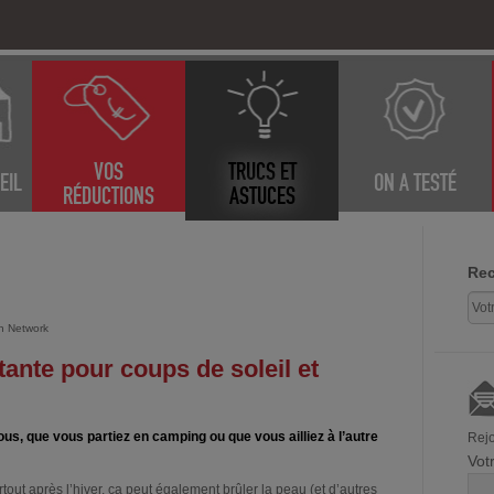
VOS
TRUCS ET
EIL
ON A TESTÉ
RÉDUCTIONS
ASTUCES
Rec
n Network
ante pour coups de soleil et
ous, que vous partiez en camping ou que vous ailliez à l’autre
Rejo
Vot
urtout après l’hiver, ça peut également brûler la peau (et d’autres