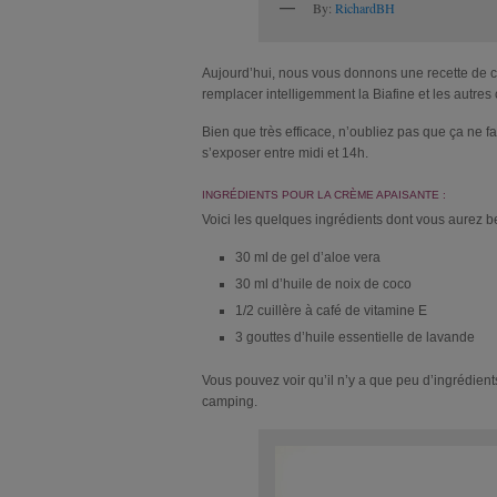
By:
RichardBH
Aujourd’hui, nous vous donnons une recette de c
remplacer intelligemment la Biafine et les autre
Bien que très efficace, n’oubliez pas que ça ne fai
s’exposer entre midi et 14h.
INGRÉDIENTS POUR LA CRÈME APAISANTE :
Voici les quelques ingrédients dont vous aurez b
30 ml de gel d’aloe vera
30 ml d’huile de noix de coco
1/2 cuillère à café de vitamine E
3 gouttes d’huile essentielle de lavande
Vous pouvez voir qu’il n’y a que peu d’ingrédients
camping.