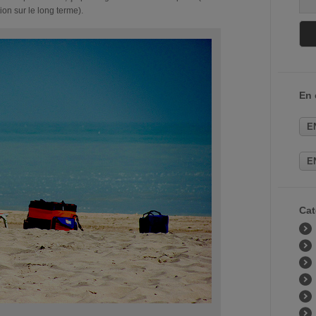
on sur le long terme).
En
E
E
Cat