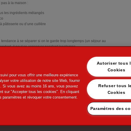
 pas à la maison :
us les ingrédients mélangés
oco
à pâtisserie ou d’une cuillère
 a tendance à se séparer si on le garde trop longtemps (un séjour au
ndant, il peut se conserver pendant longtemps.
ce
Autoriser tous 
Cookies
suivi pour vous offrir une meilleure expérience
yser votre utilisation de notre site Web, fournir
Refuser tous les
ers. Si vous avez au moins 16 ans, vous pouvez
ant sur "Accepter tous les cookies". En cliquant
Cookies
s paramètres et révoquer votre consentement.
work
Nos applications disponibles pour mob
Paramètres des co
otection des données personnelles
ies