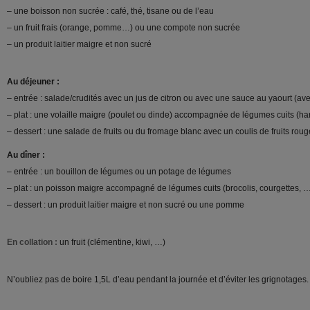
– une boisson non sucrée : café, thé, tisane ou de l’eau
– un fruit frais (orange, pomme…) ou une compote non sucrée
– un produit laitier maigre et non sucré
Au déjeuner :
– entrée : salade/crudités avec un jus de citron ou avec une sauce au yaourt (a
– plat : une volaille maigre (poulet ou dinde) accompagnée de légumes cuits (hari
– dessert : une salade de fruits ou du fromage blanc avec un coulis de fruits rou
Au dîner :
– entrée : un bouillon de légumes ou un potage de légumes
– plat : un poisson maigre accompagné de légumes cuits (brocolis, courgettes, 
– dessert : un produit laitier maigre et non sucré ou une pomme
En collation :
un fruit (clémentine, kiwi, …)
N’oubliez pas de boire 1,5L d’eau pendant la journée et d’éviter les grignotages.