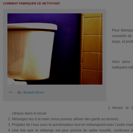
COMMENT FABRIQUER CE NETTOYANT
Pour fabrique
conseille de
large, et pro
Voici donc 
nettoyant nat
By:
Rennett Stowe
Versez le b
citrique dans le bocal
Mélangez-les à la main (vous pouvez utiliser des gants au besoin)
Projetez de l’eau avec le pulvérisateur tout en mélangeant avec l’autre mai
Une fois que le mélange est plus proche du sable mouillé, continuez 