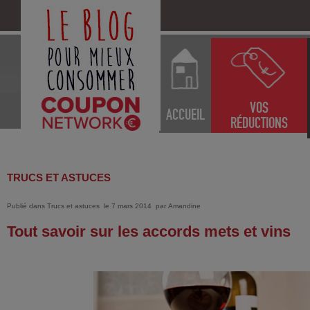
VOS
ACCUEIL
RÉDUCTIONS
TRUCS ET ASTUCES
Publié dans
Trucs et astuces
le 7 mars 2014
par
Amandine
Tout savoir sur les accords mets et vins