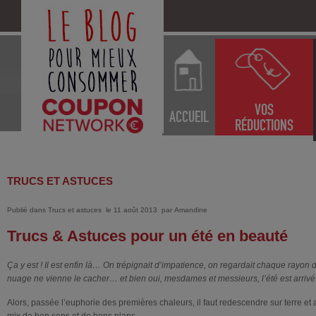
VOS
ACCUEIL
RÉDUCTIONS
TRUCS ET ASTUCES
Publié dans
Trucs et astuces
le 11 août 2013
par
Amandine
Trucs & Astuces pour un été en beauté
Ça y est ! Il est enfin là… On trépignait d’impatience, on regardait chaque rayon 
nuage ne vienne le cacher… et bien oui, mesdames et messieurs, l’été est arrivé 
Alors, passée l’euphorie des premières chaleurs, il faut redescendre sur terre et