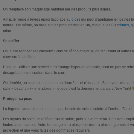
On remplace son maquillage habituel par des produits plus légers.
Ainsi, le rouge à lèvres épais fait place au
gloss
qui peut s’appliquer en petites t
naturel. De même, on mise sur les produits tout-en-un, tels que les
BB crèmes
, q
mine.
Se coiffer
On laisse reposer ses cheveux ! Plus de sèche-cheveux, de fer lissant et autres 
cheveux à l’air libre.
L’astuce : utiliser une serviette en éponge hyper absorbante, pour ne pas se ret
désagréables qui coulent dans le cou.
On démêle, on secoue la tête une ou deux fois, et c’est parti ! Si on vous deman
style « beachy » (« effet plage »), et que c’est la dernière tendance à New York!
Protéger sa peau
La légende voudrait que l’on n’ait pas besoin de crème solaire à l’ombre. Faux !
Les rayons du soleil se reflètent sur le sable, puis sur votre peau. Il est donc ca
toutes circonstances. Votre bronzage sera plus joli et durera plus longtemps si vo
protection et que vous faites des gommages réguliers.